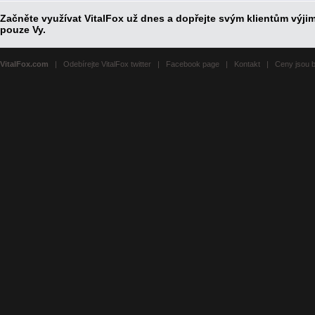
Začněte využívat VitalFox už dnes a dopřejte svým klientům výjim
pouze Vy.
VitalFox.com
|
Odebírejte VitalFox twitter
|
Facebook page
|
Kontakt
| Ceny jsou 