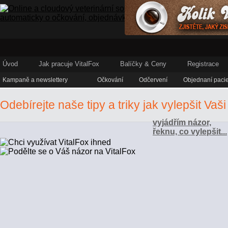
Úvod
Jak pracuje VitalFox
Balíčky & Ceny
Registrace
Kampaně a newslettery
Očkování
Odčervení
Objednaní pacie
Odebírejte naše tipy a triky jak vylepšit Va
vyjádřím názor,
řeknu, co vylepšit...